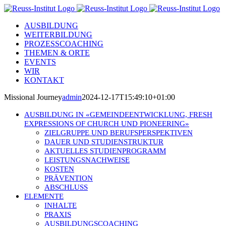
Skip
to
AUSBILDUNG
content
WEITERBILDUNG
PROZESSCOACHING
THEMEN & ORTE
EVENTS
WIR
KONTAKT
Missional Journey
admin
2024-12-17T15:49:10+01:00
AUSBILDUNG IN «GEMEINDEENTWICKLUNG, FRESH
EXPRESSIONS OF CHURCH UND PIONEERING»
ZIELGRUPPE UND BERUFSPERSPEKTIVEN
DAUER UND STUDIENSTRUKTUR
AKTUELLES STUDIENPROGRAMM
LEISTUNGSNACHWEISE
KOSTEN
PRÄVENTION
ABSCHLUSS
ELEMENTE
INHALTE
PRAXIS
AUSBILDUNGSCOACHING