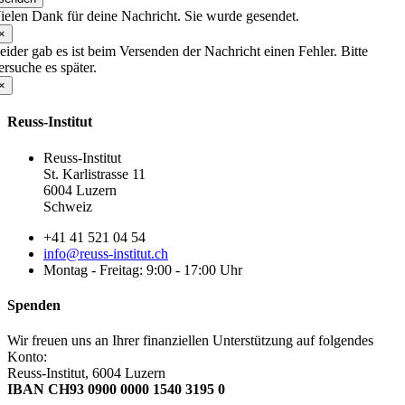
ielen Dank für deine Nachricht. Sie wurde gesendet.
×
eider gab es ist beim Versenden der Nachricht einen Fehler. Bitte
ersuche es später.
×
Reuss-Institut
Reuss-Institut
St. Karlistrasse 11
6004 Luzern
Schweiz
+41 41 521 04 54
info@reuss-institut.ch
Montag - Freitag: 9:00 - 17:00 Uhr
Spenden
Wir freuen uns an Ihrer finanziellen Unterstützung auf folgendes
Konto:
Reuss-Institut, 6004 Luzern
IBAN CH93 0900 0000 1540 3195 0