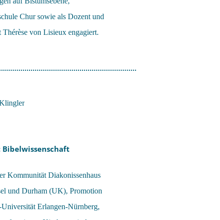
gen auf Bistumsebene,
schule Chur sowie als Dozent und
ut Thérèse von Lisieux engagiert.
 Bibelwissenschaft
n der Kommunität Diakonissenhaus
asel und Durham (UK), Promotion
r-Universität Erlangen-Nürnberg,