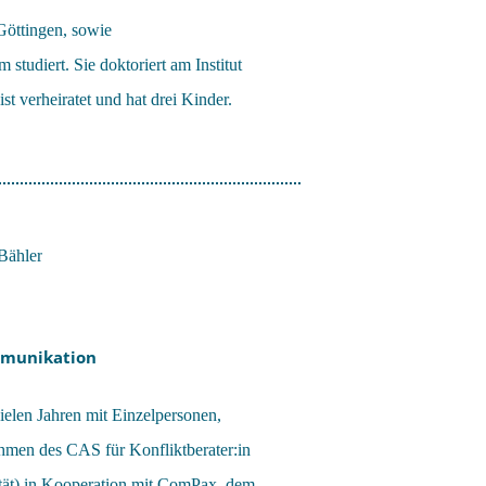
Göttingen, sowie
studiert. Sie doktoriert am Institut
st verheiratet und hat drei Kinder.
mmunikation
vielen Jahren mit Einzelpersonen,
men des CAS für Konfliktberater:in
ltät) in Kooperation mit ComPax, dem