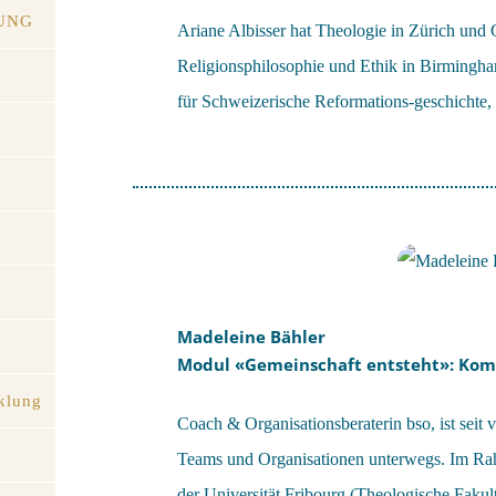
UNG
Ariane Albisser hat Theologie in Zürich und 
Religionsphilosophie und Ethik in Birmingham 
für Schweizerische Reformations-geschichte, i
Madeleine Bähler
Modul «Gemeinschaft entsteht»: Ko
klung
Coach & Organisationsberaterin bso, ist seit 
Teams und Organisationen unterwegs. Im Rah
der Universität Fribourg (Theologische Faku