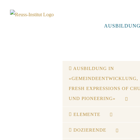
Skip
to
content
AUSBILDUN
AUSBILDUNG IN
«GEMEINDEENTWICKLUNG,
FRESH EXPRESSIONS OF CH
UND PIONEERING»
ELEMENTE
DOZIERENDE