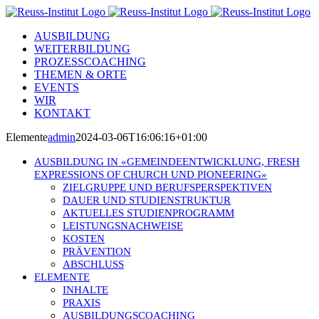
Skip
to
AUSBILDUNG
content
WEITERBILDUNG
PROZESSCOACHING
THEMEN & ORTE
EVENTS
WIR
KONTAKT
Elemente
admin
2024-03-06T16:06:16+01:00
AUSBILDUNG IN «GEMEINDEENTWICKLUNG, FRESH
EXPRESSIONS OF CHURCH UND PIONEERING»
ZIELGRUPPE UND BERUFSPERSPEKTIVEN
DAUER UND STUDIENSTRUKTUR
AKTUELLES STUDIENPROGRAMM
LEISTUNGSNACHWEISE
KOSTEN
PRÄVENTION
ABSCHLUSS
ELEMENTE
INHALTE
PRAXIS
AUSBILDUNGSCOACHING