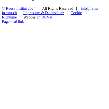
©
Reuss-Institut 2024
| All Rights Reserved |
info@reuss-
institut.ch
|
Impressum & Datenschutz
|
Cookie
Richtlinie
| Webdesign:
JGVK
Instagram
Page load link
Go
to
Top