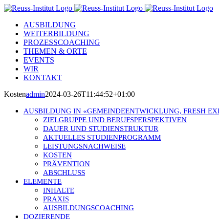
Skip
to
AUSBILDUNG
content
WEITERBILDUNG
PROZESSCOACHING
THEMEN & ORTE
EVENTS
WIR
KONTAKT
Kosten
admin
2024-03-26T11:44:52+01:00
AUSBILDUNG IN «GEMEINDEENTWICKLUNG, FRESH EX
ZIELGRUPPE UND BERUFSPERSPEKTIVEN
DAUER UND STUDIENSTRUKTUR
AKTUELLES STUDIENPROGRAMM
LEISTUNGSNACHWEISE
KOSTEN
PRÄVENTION
ABSCHLUSS
ELEMENTE
INHALTE
PRAXIS
AUSBILDUNGSCOACHING
DOZIERENDE