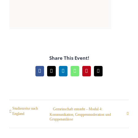
Share This Event!
Facebook
X
LinkedIn
WhatsApp
Pinterest
Email
Studienreise nach
Gemeinschaft entsteht – Modul 4:
England
Kommunikation, Gruppenmoderation und
Gruppenanlässe