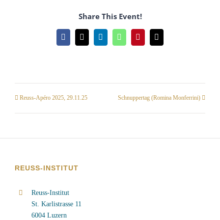
Share This Event!
Facebook
X
LinkedIn
WhatsApp
Pinterest
Email
Reuss-Apéro 2025, 29.11.25
Schnuppertag (Romina Monferrini)
REUSS-INSTITUT
Reuss-Institut
St. Karlistrasse 11
6004 Luzern