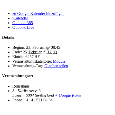
zu Google Kalender hinzufügen
iCalendar
Outlook 365
Outlook Live
Details
Beginn:
23. Februar @ 08:45
Ende:
25. Februar @ 17:00
Eintritt:
625CHF
Veranstaltungskategorie:
Module
Veranstaltung-Tags:
Glauben teilen
Veranstaltungsort
Reusshaus
St. Karlistrasse 11
Luzern
,
6004
Switzerland
+ Google Karte
Phone
+41 41 521 04 54