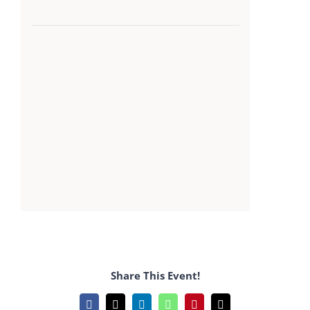
Share This Event!
Facebook
X
LinkedIn
WhatsApp
Pinterest
Email