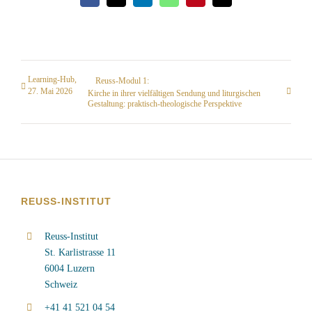
Learning-Hub,
Reuss-Modul 1:
27. Mai 2026
Kirche in ihrer vielfältigen Sendung und liturgischen
Gestaltung: praktisch-theologische Perspektive
REUSS-INSTITUT
Reuss-Institut
St. Karlistrasse 11
6004 Luzern
Schweiz
+41 41 521 04 54